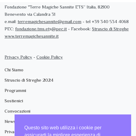
Fondazione "Terre Magiche Sannite ETS” Italia, 82100
Benevento via Calandra 31
e.mail:
terremagichesannite@gmail.com
- tel +39 340 534 4068
PEC:
fondazione.tms.et
s
@pec.it
- Facebook:
Struscio di Streghe
www.terremagichesannite.it
Privacy Policy
-
Cookie Policy
Chi Siamo
Struscio di Streghe 2024
Programmi
Sostienici
Convocazioni
News & Approfondimenti
Questo sito web utilizza i cookie per
Privacy/Cookie policy eng
assicurarti la migliore esperienza di